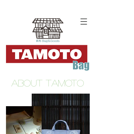
​About TAMOTO