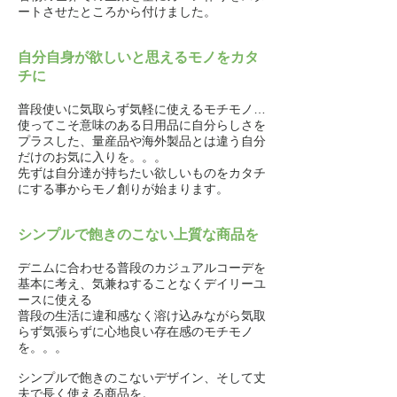
ートさせたところから付けました。
自分自身が欲しいと思えるモノをカタ
チに
普段使いに気取らず気軽に使えるモチモノ…
使ってこそ意味のある日用品に自分らしさを
プラスした、量産品や海外製品とは違う自分
だけのお気に入りを。。。
先ずは自分達が持ちたい欲しいものをカタチ
にする事からモノ創りが始まります。
シンプルで飽きのこない上質な商品を
デニムに合わせる普段のカジュアルコーデを
基本に考え、気兼ねすることなくデイリーユ
ースに使える
普段の生活に違和感なく溶け込みながら気取
らず気張らずに心地良い存在感のモチモノ
を。。。
シンプルで飽きのこないデザイン、そして丈
夫で長く使える商品を。